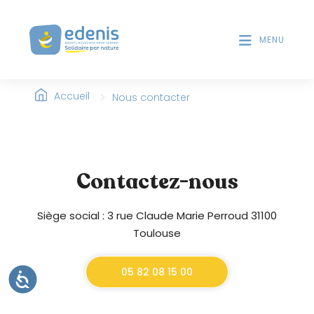
V
T
D
e
E
MENU
u
S
i
L
l
E
>
l
Accueil
Nous contacter
C
T
e
E
z
U
n
R
o
S
Contactez-nous
t
D
'
e
É
Siège social : 3 rue Claude Marie Perroud 31100
r
C
Toulouse
:
R
C
A
e
05 82 08 15 00
N
A
C
s
C
E
i
S