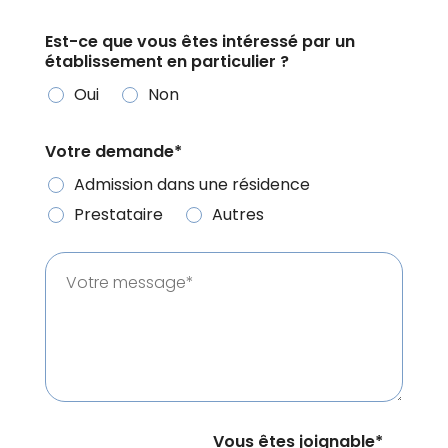
t
Est-ce que vous êtes intéressé par un
è
établissement en particulier ?
m
e
Oui
Non
d
'
Votre demande*
a
Admission dans une résidence
c
Prestataire
Autres
c
e
s
s
i
b
i
l
i
Vous êtes joignable*
t