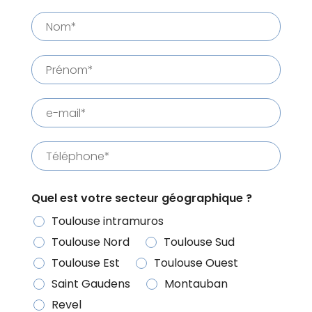
S
t
I
B
e
I
L
W
I
T
e
É
b
c
o
m
p
r
e
Quel est votre secteur géographique ?
n
d
Toulouse intramuros
u
Toulouse Nord
Toulouse Sud
n
Toulouse Est
Toulouse Ouest
s
Saint Gaudens
Montauban
y
Revel
s