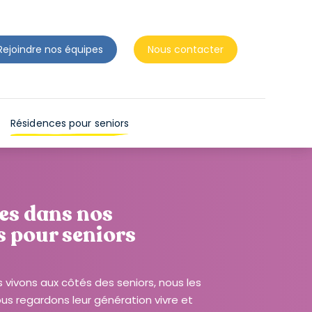
N
T
D
Rejoindre nos équipes
Nous contacter
E
S
L
E
Résidences pour seniors
C
T
E
U
es dans nos
R
s pour seniors
S
D
'
 vivons aux côtés des seniors, nous les
É
 regardons leur génération vivre et