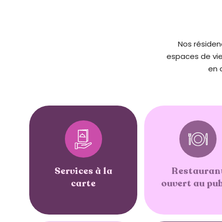
t
è
m
Nos résiden
e
espaces de vie
d
en 
'
a
c
c
e
s
s
i
b
Services à la
Restauran
i
carte
ouvert au pub
l
i
t