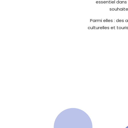
essentiel dans
1
souhaite
1
p
Parmi elles : des 
o
culturelles et tou
u
r
a
d
a
p
t
e
r
l
e
s
i
t