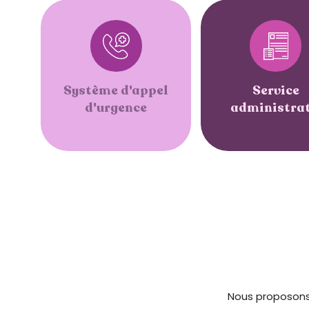
é
.
A
p
p
Système d'appel
Service
u
d'urgence
administrat
y
e
z
s
u
r
C
t
r
l
-
Nous proposons 
F