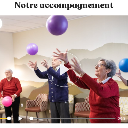
Notre accompagnement
P
L
A
Y
00:31
P