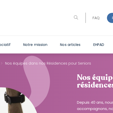
FAQ
ciatif
Notre mission
Nos articles
EHPAD
>
Nos équipes dans nos Résidences pour Seniors
Nos équip
résidence
Depuis 40 ans, nous
accompagnons, nous