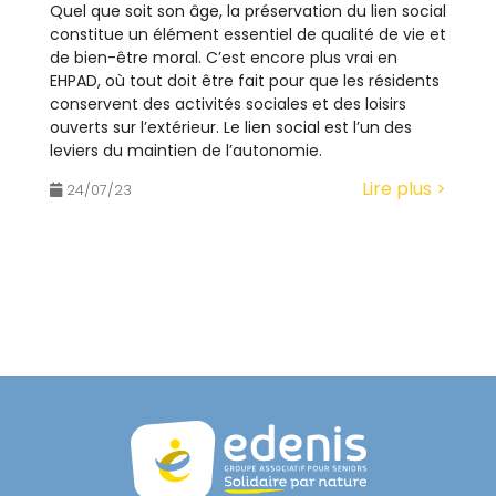
Quel que soit son âge, la préservation du lien social
t
constitue un élément essentiel de qualité de vie et
è
de bien-être moral. C’est encore plus vrai en
m
EHPAD, où tout doit être fait pour que les résidents
e
conservent des activités sociales et des loisirs
ouverts sur l’extérieur. Le lien social est l’un des
d
leviers du maintien de l’autonomie.
'
a
Lire plus >
24/07/23
c
c
e
s
s
i
b
i
l
i
t