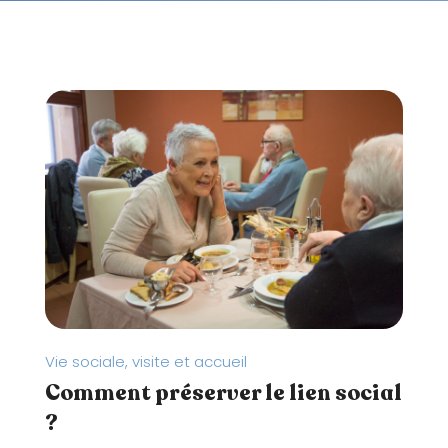
t
e
W
e
b
c
o
m
p
r
e
n
d
u
Vie sociale, visite et accueil
n
Comment préserver le lien social
s
y
?
s