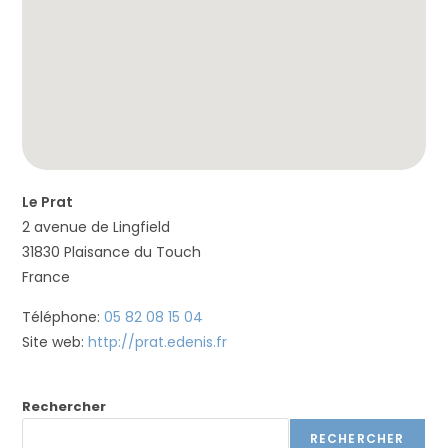
t
è
m
e
d
'
a
c
Le Prat
c
2 avenue de Lingfield
e
31830
Plaisance du Touch
s
France
s
i
Téléphone:
05 82 08 15 04
b
Site web:
http://prat.edenis.fr
i
l
Rechercher
i
RECHERCHER
t