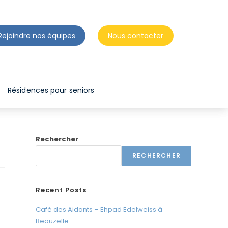
n
t
d
Rejoindre nos équipes
Nous contacter
e
s
l
e
Résidences pour seniors
c
t
e
Rechercher
u
r
RECHERCHER
s
d
Recent Posts
'
Café des Aidants – Ehpad Edelweiss à
é
Beauzelle