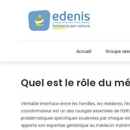
Skip
V
to
e
content
u
i
l
l
e
Accueil
Groupe asso
z
n
o
t
Quel est le rôle du 
e
r
:
Véritable interface entre les familles, les résidents, 
C
coordonnateur est un des rouages essentiels de l’EHPAD
e
problématiques spécifiques soulevées par chaque situa
s
apporte son expertise gériatrique au médecin traitant 
i