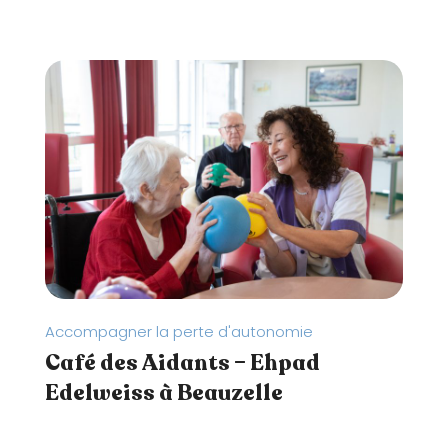
t
e
W
e
b
c
o
m
p
r
e
n
d
Accompagner la perte d'autonomie
u
Café des Aidants – Ehpad
n
Edelweiss à Beauzelle
s
y
s