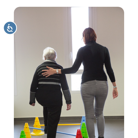
A
C
C
E
S
S
I
B
I
L
I
T
É