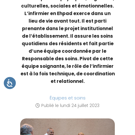
t
culturelles, sociales et émotionnelles.
e
L’infirmier en Ehpad exerce dans un
W
lieu de vie avant tout. Il est parti
e
prenante dans le projet institutionnel
b
de l’établissement. Il assure les soins
c
quotidiens des résidents et fait partie
o
d’une équipe coordonnée par le
m
Responsable des soins. Pivot de cette
p
équipe soignante, le rôle de l’infirmier
r
est à la fois technique, de coordination
e
et relationnel.
A
C
n
C
E
d
S
Équipes et soins
S
u
I
Publié le
lundi 24 juillet 2023
B
n
I
L
s
I
T
y
É
s