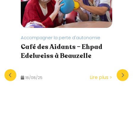
Accompagner la perte d'autonomie
Équip
Café des Aidants – Ehpad
Le 
Edelweiss à Beauzelle
des
L’ass
maint
Lire plus >
18/08/25
atten
veille
const
conna
colla
25/