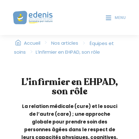
V
T
D
e
E
MENU
u
S
i
L
l
E
>
l
>
Accueil
Nos articles
Équipes et
C
T
e
>
soins
L’infirmier en EHPAD, son rôle
E
z
U
n
R
o
S
L’infirmier en EHPAD,
t
D
son rôle
'
e
É
r
C
:
La relation médicale (cure) et le souci
R
C
de l’autre (care) ; une approche
A
e
N
globale pour prendre soin des
s
personnes âgées dans le respect de
i
leurs capacités physiques, cognitives,