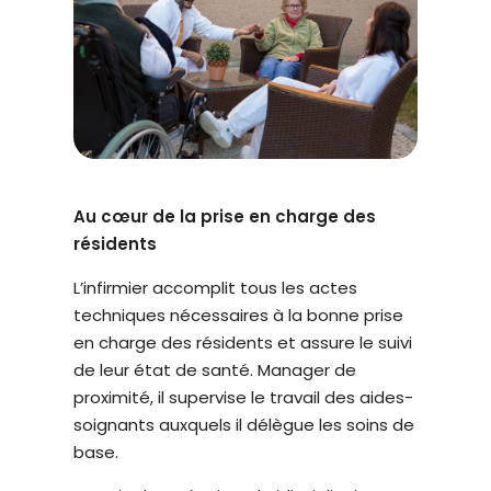
t
è
m
e
d
'
a
c
Au cœur de la prise en charge des
c
résidents
e
L’infirmier accomplit tous les actes
s
techniques nécessaires à la bonne prise
s
en charge des résidents et assure le suivi
i
de leur état de santé. Manager de
b
proximité, il supervise le travail des aides-
i
soignants auxquels il délègue les soins de
l
base.
i
t