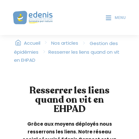
V
T
D
e
E
MENU
u
S
i
L
l
E
>
l
>
Accueil
Nos articles
Gestion des
C
T
e
>
épidémies
Resserrer les liens quand on vit
E
z
en EHPAD
U
n
R
o
S
t
D
Resserrer les liens
'
e
É
quand on vit en
r
C
:
EHPAD
R
C
A
e
N
Grâce aux moyens déployés nous
s
resserrons les liens. Notre réseau
i