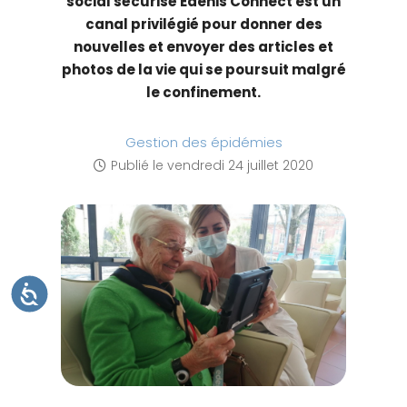
social sécurisé Edenis Connect est un
t
canal privilégié pour donner des
e
nouvelles et envoyer des articles et
W
photos de la vie qui se poursuit malgré
e
le confinement.
b
c
Gestion des épidémies
o
Publié le
vendredi 24 juillet 2020
m
p
r
e
n
d
A
C
u
C
E
n
S
S
s
I
B
y
I
L
s
I