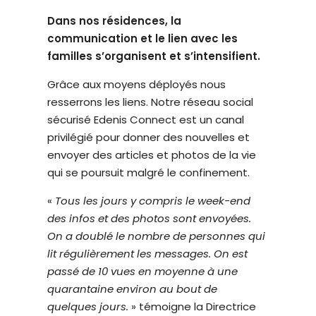
T
t
É
Dans nos résidences, la
è
communication et le lien avec les
m
familles s’organisent et s’intensifient.
e
d
Grâce aux moyens déployés nous
'
resserrons les liens. Notre réseau social
a
sécurisé Edenis Connect est un canal
c
privilégié pour donner des nouvelles et
c
envoyer des articles et photos de la vie
e
qui se poursuit malgré le confinement.
s
«
Tous les jours y compris le week-end
s
des infos et des photos sont envoyées.
i
On a doublé le nombre de personnes qui
b
lit régulièrement les messages. On est
i
passé de 10 vues en moyenne à une
l
quarantaine environ au bout de
i
quelques jours.
» témoigne la Directrice
t