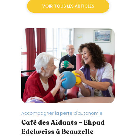
VOIR TOUS LES ARTICLES
Accompagner la perte d'autonomie
Équip
Café des Aidants – Ehpad
Le 
Edelweiss à Beauzelle
des