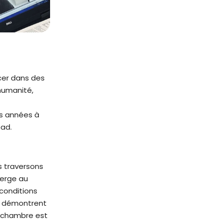
cer dans des
’humanité,
es années à
pad.
s traversons
merge au
 conditions
ui démontrent
en chambre est