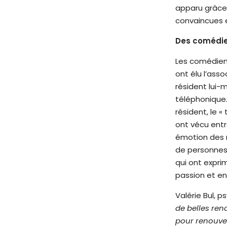
apparu grâce 
é
convaincues e
.
A
Des comédien
p
p
Les comédiens
u
ont élu l’asso
y
résident lui-
e
téléphonique.
z
résident, le 
s
ont vécu entr
u
émotion des r
r
de personnes
C
qui ont expri
t
passion et en
r
Valérie Bul, 
l
de belles ren
-
pour renouvel
F