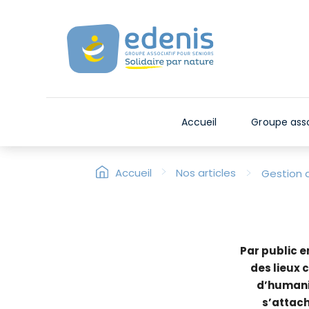
V
e
u
i
l
l
e
Accueil
Groupe asso
z
n
o
>
>
Accueil
Nos articles
Gestion 
t
e
r
:
C
Par public 
e
des lieux 
s
d’humanit
i
s’attach