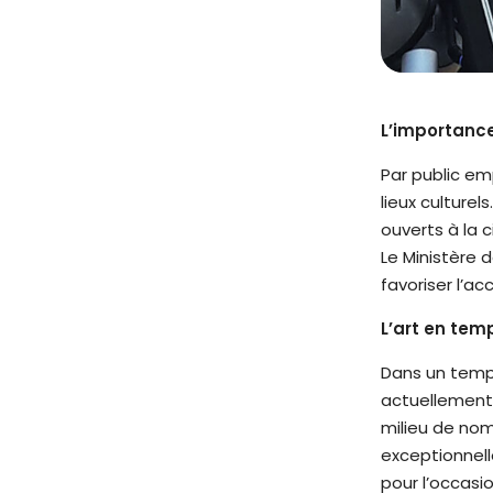
t
è
m
e
d
L’importance
'
Par public e
a
lieux culturel
c
ouverts à la c
c
Le Ministère 
e
favoriser l’a
s
s
L’art en te
i
Dans un temps
b
actuellement
i
milieu de nom
l
exceptionnell
i
pour l’occasi
t